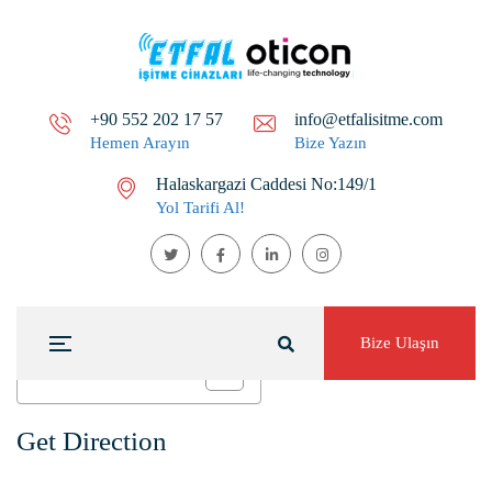
+90 552 202 17 57
info@etfalisitme.com
Hemen Arayın
Bize Yazın
Halaskargazi Caddesi No:149/1
Yol Tarifi Al!
Bize Ulaşın
Table of Contents
Get Direction