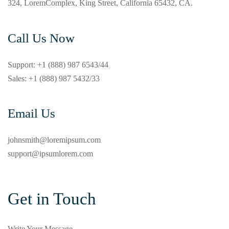
324, LoremComplex, King Street, California 65432, CA.
Call Us Now
Support: +1 (888) 987 6543/44
Sales: +1 (888) 987 5432/33
Email Us
johnsmith@loremipsum.com
support@ipsumlorem.com
Get in Touch
Write Your Message