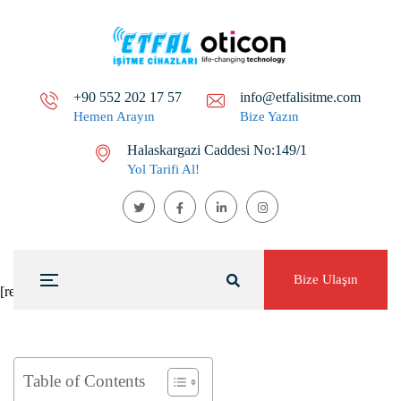
+90 552 202 17 57
info@etfalisitme.com
Hemen Arayın
Bize Yazın
Halaskargazi Caddesi No:149/1
Yol Tarifi Al!
Bize Ulaşın
[rev_slider alias="home-two"]
Table of Contents