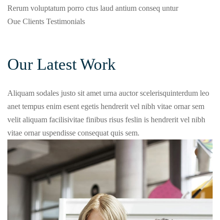
Rerum voluptatum porro ctus laud antium conseq untur
Oue Clients Testimonials
Our Latest Work
Aliquam sodales justo sit amet urna auctor scelerisquinterdum leo
anet tempus enim esent egetis hendrerit vel nibh vitae ornar sem
velit aliquam facilisivitae finibus risus feslin is hendrerit vel nibh
vitae ornar uspendisse consequat quis sem.