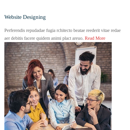
Website Designing
Perferendis repudadae fugia rchitecto beatae reederit vitae redae
aer debitis facere quidem animi plact areuo.
Read More