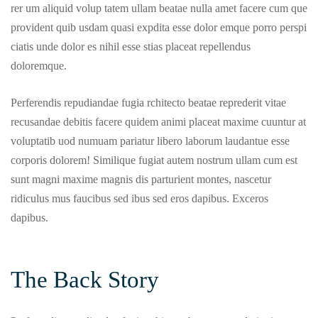
rer um aliquid volup tatem ullam beatae nulla amet facere cum que
provident quib usdam quasi expdita esse dolor emque porro perspi
ciatis unde dolor es nihil esse stias placeat repellendus
doloremque.
Perferendis repudiandae fugia rchitecto beatae reprederit vitae
recusandae debitis facere quidem animi placeat maxime cuuntur at
voluptatib uod numuam pariatur libero laborum laudantue esse
corporis dolorem! Similique fugiat autem nostrum ullam cum est
sunt magni maxime magnis dis parturient montes, nascetur
ridiculus mus faucibus sed ibus sed eros dapibus. Exceros
dapibus.
The Back Story