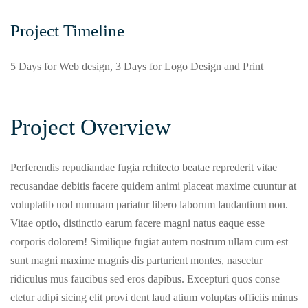
Project Timeline
5 Days for Web design, 3 Days for Logo Design and Print
Project Overview
Perferendis repudiandae fugia rchitecto beatae reprederit vitae
recusandae debitis facere quidem animi placeat maxime cuuntur at
voluptatib uod numuam pariatur libero laborum laudantium non.
Vitae optio, distinctio earum facere magni natus eaque esse
corporis dolorem! Similique fugiat autem nostrum ullam cum est
sunt magni maxime magnis dis parturient montes, nascetur
ridiculus mus faucibus sed eros dapibus. Excepturi quos conse
ctetur adipi sicing elit provi dent laud atium voluptas officiis minus