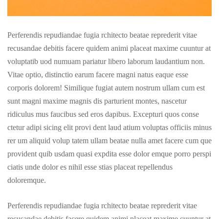
Perferendis repudiandae fugia rchitecto beatae reprederit vitae
recusandae debitis facere quidem animi placeat maxime cuuntur at
voluptatib uod numuam pariatur libero laborum laudantium non.
Vitae optio, distinctio earum facere magni natus eaque esse
corporis dolorem! Similique fugiat autem nostrum ullam cum est
sunt magni maxime magnis dis parturient montes, nascetur
ridiculus mus faucibus sed eros dapibus. Excepturi quos conse
ctetur adipi sicing elit provi dent laud atium voluptas officiis minus
rer um aliquid volup tatem ullam beatae nulla amet facere cum que
provident quib usdam quasi expdita esse dolor emque porro perspi
ciatis unde dolor es nihil esse stias placeat repellendus
doloremque.
Perferendis repudiandae fugia rchitecto beatae reprederit vitae
recusandae debitis facere quidem animi placeat maxime cuuntur at