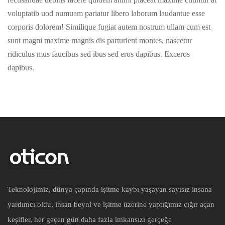
voluptatib uod numuam pariatur libero laborum laudantue esse
corporis dolorem! Similique fugiat autem nostrum ullam cum est
sunt magni maxime magnis dis parturient montes, nascetur
ridiculus mus faucibus sed ibus sed eros dapibus. Exceros
dapibus.
Teknolojimiz, dünya çapında işitme kaybı yaşayan sayısız insana
yardımcı oldu, insan beyni ve işitme üzerine yaptığımız çığır açan
keşifler, her geçen gün daha fazla imkansızı gerçeğe