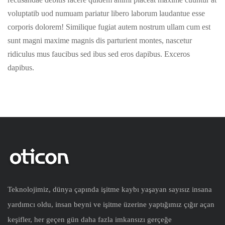
voluptatib uod numuam pariatur libero laborum laudantue esse
corporis dolorem! Similique fugiat autem nostrum ullam cum est
sunt magni maxime magnis dis parturient montes, nascetur
ridiculus mus faucibus sed ibus sed eros dapibus. Exceros
dapibus.
Teknolojimiz, dünya çapında işitme kaybı yaşayan sayısız insana
yardımcı oldu, insan beyni ve işitme üzerine yaptığımız çığır açan
keşifler, her geçen gün daha fazla imkansızı gerçeğe