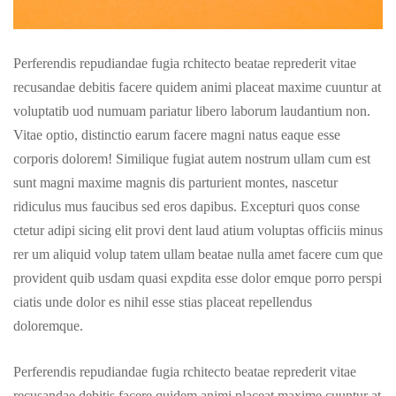
Perferendis repudiandae fugia rchitecto beatae reprederit vitae
recusandae debitis facere quidem animi placeat maxime cuuntur at
voluptatib uod numuam pariatur libero laborum laudantium non.
Vitae optio, distinctio earum facere magni natus eaque esse
corporis dolorem! Similique fugiat autem nostrum ullam cum est
sunt magni maxime magnis dis parturient montes, nascetur
ridiculus mus faucibus sed eros dapibus. Excepturi quos conse
ctetur adipi sicing elit provi dent laud atium voluptas officiis minus
rer um aliquid volup tatem ullam beatae nulla amet facere cum que
provident quib usdam quasi expdita esse dolor emque porro perspi
ciatis unde dolor es nihil esse stias placeat repellendus
doloremque.
Perferendis repudiandae fugia rchitecto beatae reprederit vitae
recusandae debitis facere quidem animi placeat maxime cuuntur at