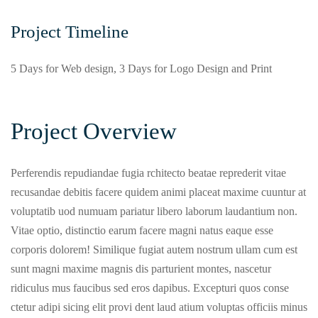
Project Timeline
5 Days for Web design, 3 Days for Logo Design and Print
Project Overview
Perferendis repudiandae fugia rchitecto beatae reprederit vitae
recusandae debitis facere quidem animi placeat maxime cuuntur at
voluptatib uod numuam pariatur libero laborum laudantium non.
Vitae optio, distinctio earum facere magni natus eaque esse
corporis dolorem! Similique fugiat autem nostrum ullam cum est
sunt magni maxime magnis dis parturient montes, nascetur
ridiculus mus faucibus sed eros dapibus. Excepturi quos conse
ctetur adipi sicing elit provi dent laud atium voluptas officiis minus