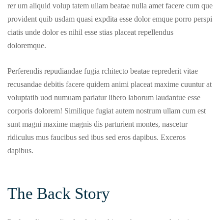
rer um aliquid volup tatem ullam beatae nulla amet facere cum que
provident quib usdam quasi expdita esse dolor emque porro perspi
ciatis unde dolor es nihil esse stias placeat repellendus
doloremque.
Perferendis repudiandae fugia rchitecto beatae reprederit vitae
recusandae debitis facere quidem animi placeat maxime cuuntur at
voluptatib uod numuam pariatur libero laborum laudantue esse
corporis dolorem! Similique fugiat autem nostrum ullam cum est
sunt magni maxime magnis dis parturient montes, nascetur
ridiculus mus faucibus sed ibus sed eros dapibus. Exceros
dapibus.
The Back Story