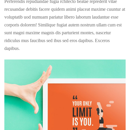
Perferendis repudiandae fugia rchitecto beatae reprederit vitae
recusandae debitis facere quidem animi placeat maxime cuuntur at
voluptatib uod numuam pariatur libero laborum laudantue esse
corporis dolorem! Similique fugiat autem nostrum ullam cum est
sunt magni maxime magnis dis parturient montes, nascetur
ridiculus mus faucibus sed ibus sed eros dapibus. Exceros
dapibus.