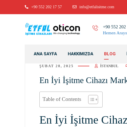
+90 552 202 17 57
info@etfalisitme.com
+90 552 202
Hemen Arayı
ANA SAYFA
HAKKIMIZDA
BLOG
ŞUBAT 28, 2025
ISTANBUL
En İyi İşitme Cihazı Mar
Table of Contents
En İyi İşitme Ciha