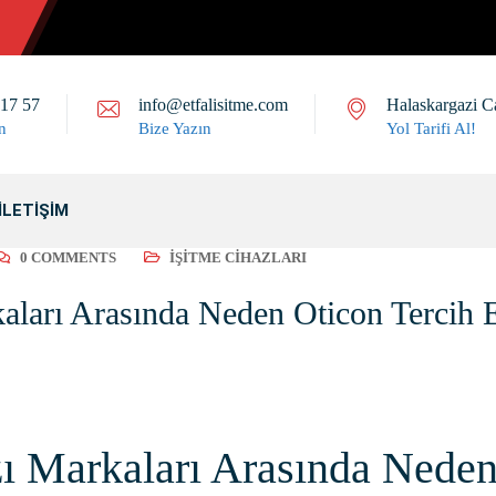
 17 57
info@etfalisitme.com
Halaskargazi C
n
Bize Yazın
Yol Tarifi Al!
İLETIŞIM
0 COMMENTS
İŞITME CIHAZLARI
kaları Arasında Neden Oticon Tercih 
zı Markaları Arasında Neden