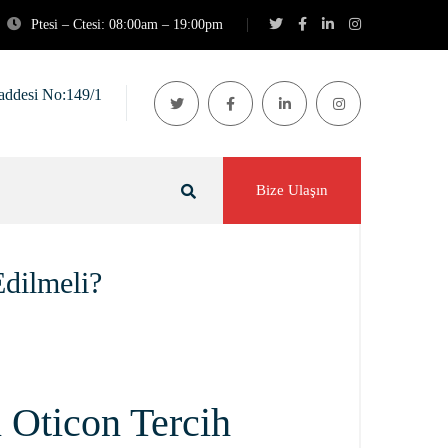
Ptesi – Ctesi: 08:00am – 19:00pm
addesi No:149/1
Bize Ulaşın
Edilmeli?
 Oticon Tercih