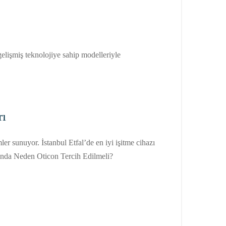
, gelişmiş teknolojiye sahip modelleriyle
rı
er sunuyor. İstanbul Etfal’de en iyi işitme cihazı
asında Neden Oticon Tercih Edilmeli?