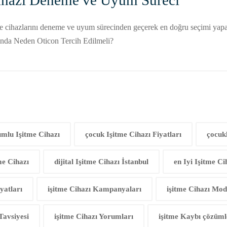
 Cihazı Deneme ve Uyum Süreci
’de cihazlarını deneme ve uyum sürecinden geçerek en doğru seçimi yapar. 
asında Neden Oticon Tercih Edilmeli?
umlu Işitme Cihazı
çocuk Işitme Cihazı Fiyatları
çocukl
tme Cihazı
dijital Işitme Cihazı İstanbul
en Iyi Işitme Ci
yatları
işitme Cihazı Kampanyaları
işitme Cihazı Mode
Tavsiyesi
işitme Cihazı Yorumları
işitme Kaybı çözüml