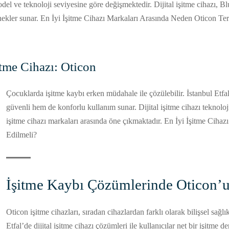
model ve teknoloji seviyesine göre değişmektedir. Dijital işitme cihazı, B
çenekler sunar. En İyi İşitme Cihazı Markaları Arasında Neden Oticon Te
itme Cihazı: Oticon
Çocuklarda işitme kaybı erken müdahale ile çözülebilir. İstanbul Etfa
güvenli hem de konforlu kullanım sunar. Dijital işitme cihazı teknoloj
işitme cihazı markaları arasında öne çıkmaktadır. En İyi İşitme Ciha
Edilmeli?
İşitme Kaybı Çözümlerinde Oticon’un
Oticon işitme cihazları, sıradan cihazlardan farklı olarak bilişsel sağlık
Etfal’de dijital işitme cihazı çözümleri ile kullanıcılar net bir işitme de