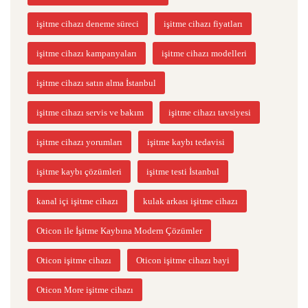
işitme cihazı deneme süreci
işitme cihazı fiyatları
işitme cihazı kampanyaları
işitme cihazı modelleri
işitme cihazı satın alma İstanbul
işitme cihazı servis ve bakım
işitme cihazı tavsiyesi
işitme cihazı yorumları
işitme kaybı tedavisi
işitme kaybı çözümleri
işitme testi İstanbul
kanal içi işitme cihazı
kulak arkası işitme cihazı
Oticon ile İşitme Kaybına Modern Çözümler
Oticon işitme cihazı
Oticon işitme cihazı bayi
Oticon More işitme cihazı