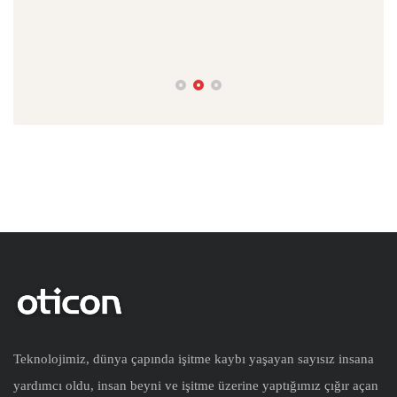
İşit
Teknolojimiz, dünya çapında işitme kaybı yaşayan sayısız insana
yardımcı oldu, insan beyni ve işitme üzerine yaptığımız çığır açan