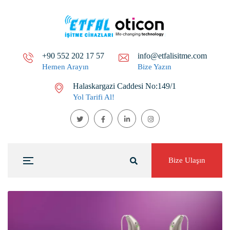
+90 552 202 17 57
info@etfalisitme.com
Hemen Arayın
Bize Yazın
Halaskargazi Caddesi No:149/1
Yol Tarifi Al!
Bize Ulaşın