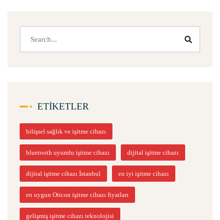
ETIKETLER
bilişsel sağlık ve işitme cihazı
bluetooth uyumlu işitme cihazı
dijital işitme cihazı
dijital işitme cihazı İstanbul
en iyi işitme cihazı
en uygun Oticon işitme cihazı fiyatları
gelişmiş işitme cihazı teknolojisi