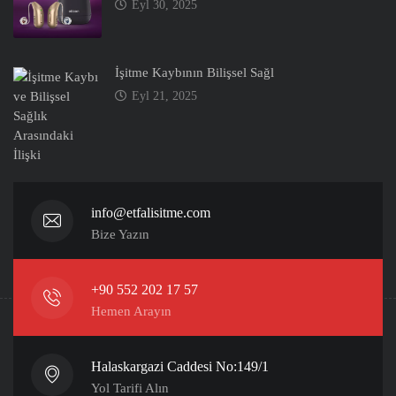
Eyl 30, 2025
İşitme Kaybının Bilişsel Sağl
Eyl 21, 2025
info@etfalisitme.com
Bize Yazın
+90 552 202 17 57
Hemen Arayın
Halaskargazi Caddesi No:149/1
Yol Tarifi Alın