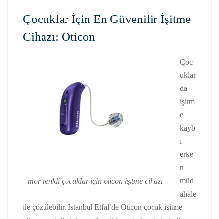
Çocuklar İçin En Güvenilir İşitme
Cihazı: Oticon
Çoc
uklar
da
işitm
e
kayb
ı
erke
n
müd
mor renkli çocuklar için oticon işitme cihazı
ahale
ile çözülebilir. İstanbul Etfal’de Oticon çocuk işitme