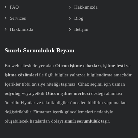
FAQ
Hakkımızda
Services
Blog
Hakkımızda
İletişim
Sınırlı Sorumluluk Beyanı
Bu web sitesinde yer alan
Oticon işitme cihazları
,
işitme testi
ve
işitme çözümleri
ile ilgili bilgiler yalnızca bilgilendirme amaçlıdır.
İçerikler tıbbi tavsiye niteliği taşımaz. Cihaz seçimi için uzman
odyolog
veya yetkili
Oticon işitme merkezi
desteği alınması
önerilir. Fiyatlar ve teknik bilgiler önceden bildirim yapılmadan
değiştirilebilir. Firmamız içerik güncellemeleri nedeniyle
oluşabilecek hatalardan dolayı
sınırlı sorumluluk
taşır.