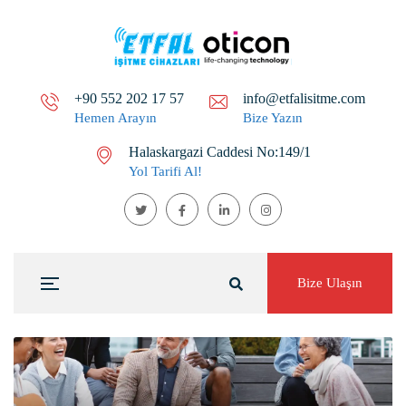
+90 552 202 17 57
info@etfalisitme.com
Hemen Arayın
Bize Yazın
Halaskargazi Caddesi No:149/1
Yol Tarifi Al!
Bize Ulaşın